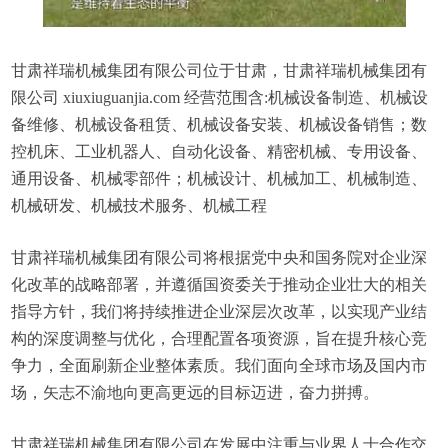
甘肃祥瑞机械集团有限公司位于甘肃，甘肃祥瑞机械集团有
限公司 xiuxiuguanjia.com 经营范围含:机械设备制造、机械设
备维修、机械设备租赁、机械设备安装、机械设备销售；数
控机床、工业机器人、自动化设备、精密机械、专用设备、
通用设备、机械零部件；机械设计、机械加工、机械制造、
机械研发、机械技术服务、机械工程
甘肃祥瑞机械集团有限公司将根据党中央和国务院对企业深
化改革的战略部署，并遵循国资委关于推动企业壮大的相关
指导方针，我们将持续推进企业深层次改革，以实现产业结
构的深度调整与优化，合理配置各项资源，旨在提升核心竞
争力，全面刷新企业整体素质。我们面向全球市场及国内市
场，矢志不渝地向更高更远的目标迈进，奋力拼搏。
甘肃祥瑞机械集团有限公司在发展中注重与业界人士合作交